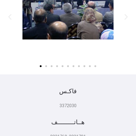
فاكـس
3372030
هــاتـــــــــف