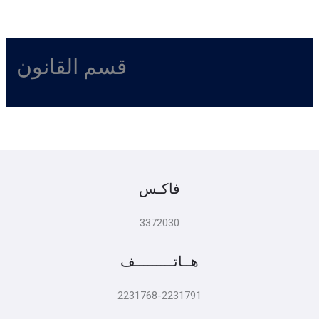
قسم القانون
فاكـس
3372030
هــاتـــــــــف
2231768-2231791